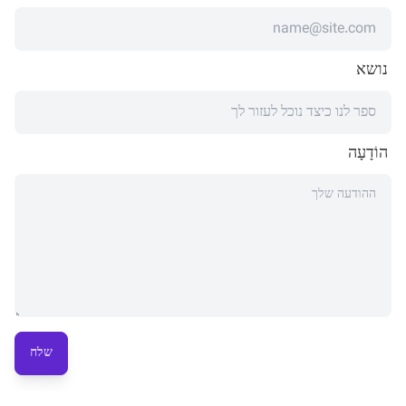
נושא
הוֹדָעָה
שלח