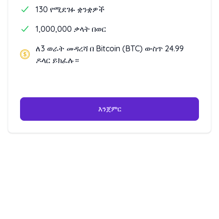
130 የሚደገፉ ቋንቋዎች
1,000,000 ቃላት በወር
ለ3 ወራት መዳረሻ በ Bitcoin (BTC) ውስጥ 24.99
ዶላር ይክፈሉ።
እንጀምር