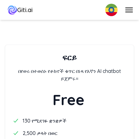
ምናሌ
Giti.ai
ፍርይ
በየወሩ በተወሰኑ የቶከኖች ቁጥር በነጻ የእኛን AI chatbot
ይጀምሩ።
Free
130 የሚደገፉ ቋንቋዎች
2,500 ቃላት በወር