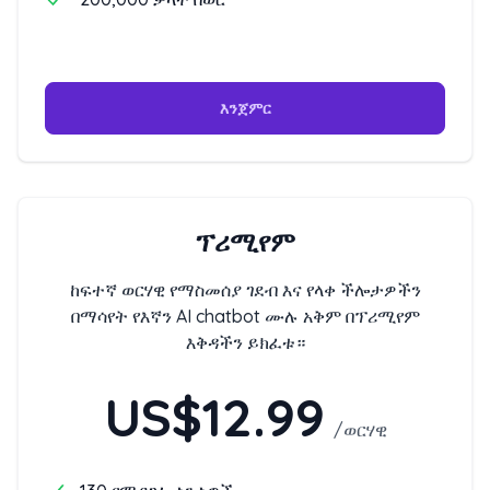
እንጀምር
ፕሪሚየም
ከፍተኛ ወርሃዊ የማስመሰያ ገደብ እና የላቀ ችሎታዎችን
በማሳየት የእኛን AI chatbot ሙሉ አቅም በፕሪሚየም
እቅዳችን ይክፈቱ።
US$12.99
/
ወርሃዊ