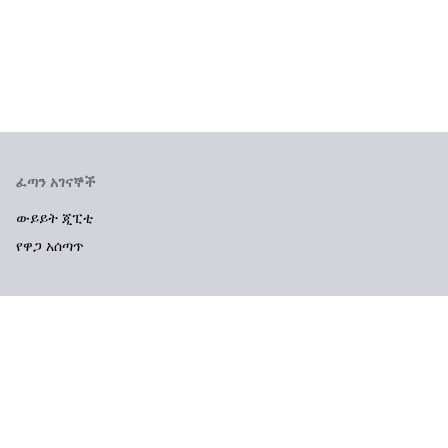
ፈጣን አገናኞች
ውይይት ጂፒቲ
የዋጋ አሰጣጥ
ኩባንያ
አግኙን
ህጋዊ እና ግላዊነት
የአጠቃቀም መመሪያ