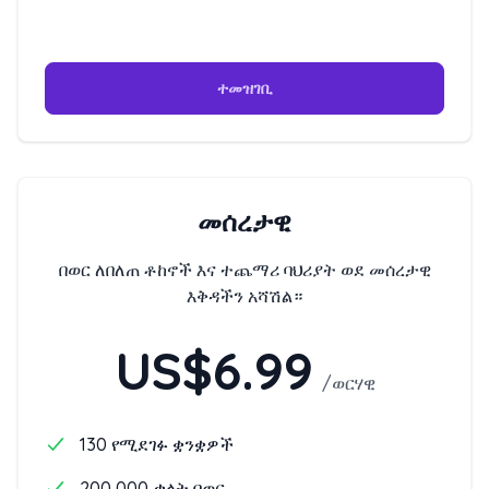
ተመዝገቢ
መሰረታዊ
በወር ለበለጠ ቶከኖች እና ተጨማሪ ባህሪያት ወደ መሰረታዊ
እቅዳችን አሻሽል።
US$6.99
/
ወርሃዊ
130 የሚደገፉ ቋንቋዎች
200,000 ቃላት በወር