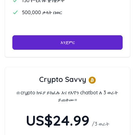
130 የሚደገፉ ቋንቋዎች
500,000 ቃላት በወር
እንጀምር
Crypto Savvy
በ crypto ክፍያ ይክፈሉ እና የእኛን chatbot ለ 3 ወራት
ይጠቀሙ።
US$24.99
/
3 ወራት