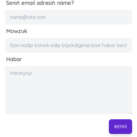
Seniň email adresiň näme?
Mowzuk
Habar
IBERIŇ