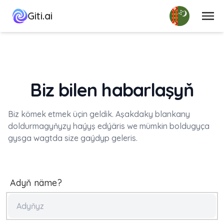
Menýu
Giti.ai
Biz bilen habarlaşyň
Biz kömek etmek üçin geldik. Aşakdaky blankany
doldurmagyňyzy haýyş edýäris we mümkin boldugyça
gysga wagtda size gaýdyp geleris.
Adyň näme?