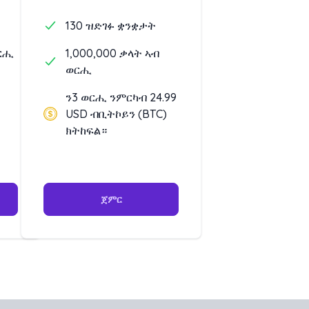
130 ዝድገፉ ቋንቋታት
ወርሒ
1,000,000 ቃላት ኣብ
ወርሒ
ን3 ወርሒ ንምርካብ 24.99
USD ብቢትኮይን (BTC)
ክትከፍል።
ጀምር