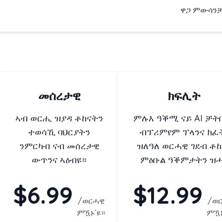
ዋጋ ምውሳን
መሰረታዊ
ክፍሊት
ኣብ ወርሒ ዝያዳ ቶከናትን
ምሉእ ዓቕሚ ናይ AI ቻት
ተወሳኺ ባህርያትን
ብፕሪምየም ፕላንና ክፈ
ንምርካብ ናብ መሰረታዊ
ዝለዓለ ወርሓዊ ገደብ ቶከ
ውጥንና ኣዕብዩ።
ምዕቡል ዓቕምታትን ዝ
እዩ።
$6.99
$12.99
/
ወርሓዊ
/
ወ
ምዃኑ’ዩ።
ምዃኑ