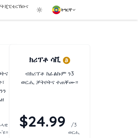
ቻትጂፒቲ
ርኸቡና
ትግርኛ
ክሪፕቶ ሳቪ
ቦትና
ብክሪፕቶ ከፊልኩም ን3
ት፣
ወርሒ ቻትቦትና ተጠቐሙ።
ንን
ሓዘ
$24.99
ርሓዊ
/
3
’ዩ።
ወርሒ