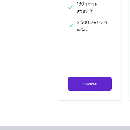
130 ዝድገፉ
ቋንቋታት
2,500 ቃላት ኣብ
ወርሒ
ተመዝገብ