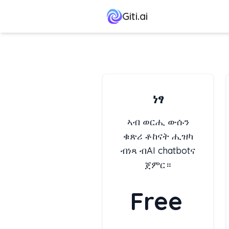
Giti.ai
ነፃ
ኣብ ወርሒ ውሱን
ቁጽሪ ቶከናት ሒዝካ
ብነጻ ብAI chatbotና
ጀምር።
Free