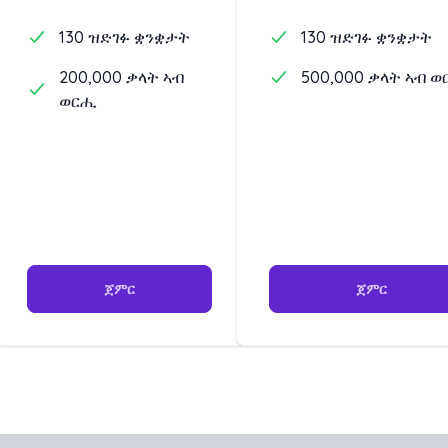
130 ዝድገፉ ቋንቋታት
130 ዝድገፉ ቋንቋታት
200,000 ቃላት ኣብ
500,000 ቃላት ኣብ 
ወርሒ
ጀምር
ጀምር