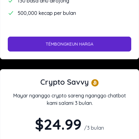
130 basa anu dirojong
500,000 kecap per bulan
TÉMBONGKEUN HARGA
Crypto Savvy
Mayar nganggo crypto sareng nganggo chatbot
kami salami 3 bulan.
$24.99
/
3 bulan