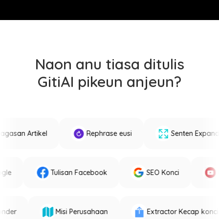
Naon anu tiasa ditulis
GitiAI pikeun anjeun?
gasan Artikel
Rephrase eusi
Senten Expande
oogle
Tulisan Facebook
SEO Konci
nder
Misi Perusahaan
Extractor Kecap konci