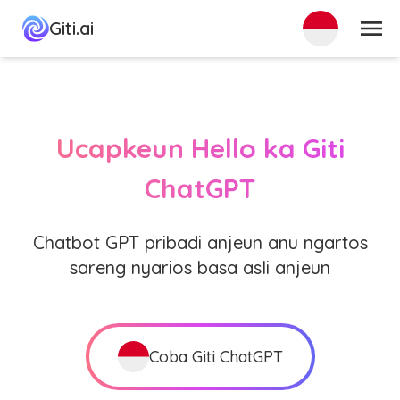
ménu
Giti.ai
Ucapkeun Hello ka Giti
ChatGPT
Chatbot GPT pribadi anjeun anu ngartos
sareng nyarios basa asli anjeun
Coba Giti ChatGPT