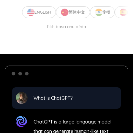
ENGLISH
简体中文
हिन्दी
ESP
Pilih basa anu béda
What is ChatGPT?
ChatGPT is a large language model
that can generate human-like text