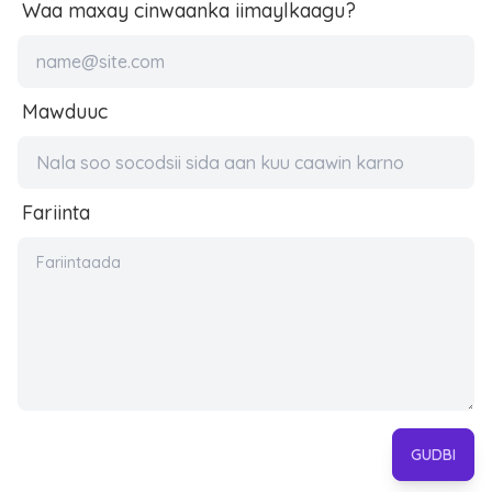
Waa maxay cinwaanka iimaylkaagu?
Mawduuc
Fariinta
GUDBI