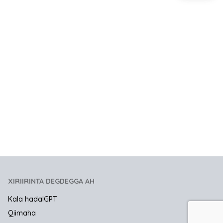
XIRIIRINTA DEGDEGGA AH
Kala hadalGPT
Qiimaha