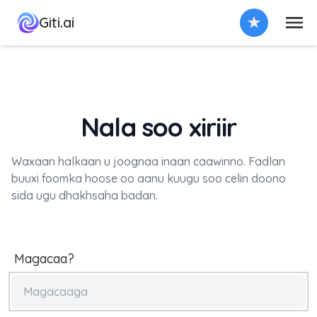
Menu
Giti.ai
Nala soo xiriir
Waxaan halkaan u joognaa inaan caawinno. Fadlan
buuxi foomka hoose oo aanu kuugu soo celin doono
sida ugu dhakhsaha badan.
Magacaa?