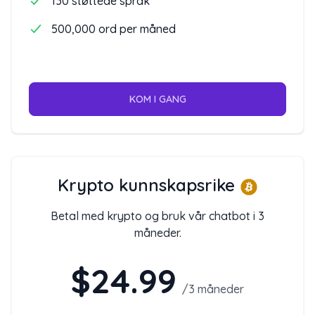
130 støttede språk
500,000 ord per måned
KOM I GANG
Krypto kunnskapsrike
Betal med krypto og bruk vår chatbot i 3
måneder.
$24.99
/
3 måneder