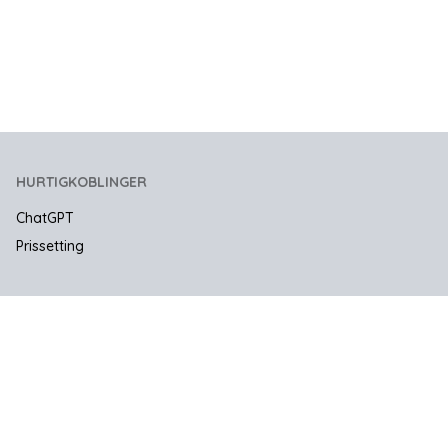
HURTIGKOBLINGER
ChatGPT
Prissetting
SELSKAP
Kontakt oss
JURIDISK OG PERSONVERN
Vilkår for bruk