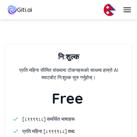
मेनु
Giti.ai
नि:शुल्क
प्रति महिना सीमित संख्यामा टोकनहरूको साथमा हाम्रो AI
च्याटबोट नि:शुल्क सुरु गर्नुहोस्।
Free
[८९९९९८८] समर्थित भाषाहरू
प्रति महिना [८९९९९८८] शब्द