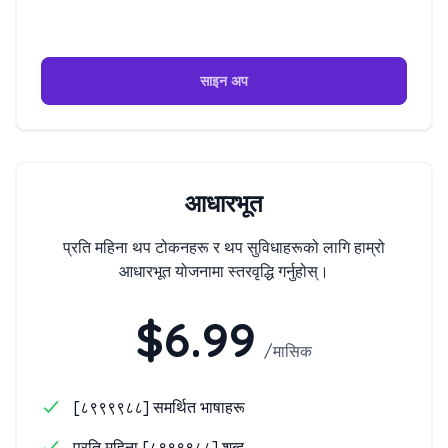
साइन अप
आधारभूत
प्रति महिना थप टोकनहरू र थप सुविधाहरूको लागि हाम्रो
आधारभूत योजनामा स्तरवृद्धि गर्नुहोस्।
$6.99
/
मासिक
[८९९९९८८] समर्थित भाषाहरू
प्रति महिना [८९९९९८८] शब्द