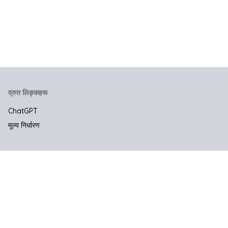
द्रुत लिङ्कहरू
ChatGPT
मूल्य निर्धारण
कम्पनी
हामीलाई सम्पर्क गर्नुहोस
कानूनी र गोपनीयता
प्रयोगका सर्तहरू