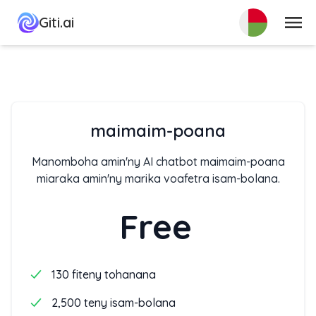
sakafo
Giti.ai
maimaim-poana
Manomboha amin'ny AI chatbot maimaim-poana
miaraka amin'ny marika voafetra isam-bolana.
Free
130 fiteny tohanana
2,500 teny isam-bolana