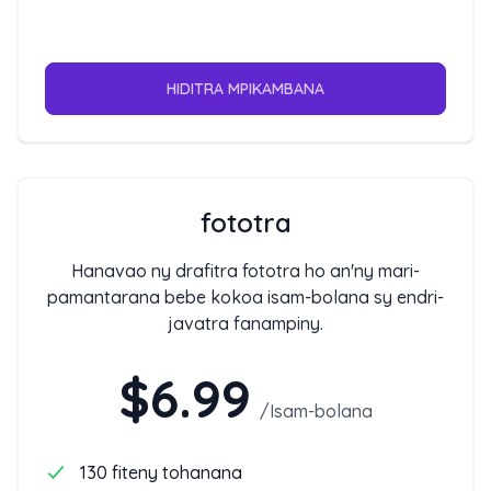
HIDITRA MPIKAMBANA
fototra
Hanavao ny drafitra fototra ho an'ny mari-
pamantarana bebe kokoa isam-bolana sy endri-
javatra fanampiny.
$6.99
/
Isam-bolana
130 fiteny tohanana