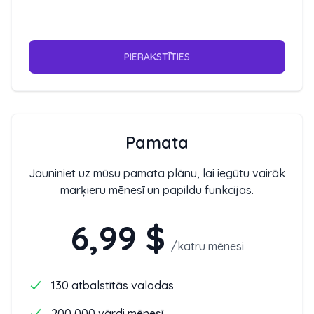
PIERAKSTĪTIES
Pamata
Jauniniet uz mūsu pamata plānu, lai iegūtu vairāk
marķieru mēnesī un papildu funkcijas.
6,99 $
/
katru mēnesi
130 atbalstītās valodas
200 000 vārdi mēnesī