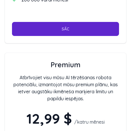
SĀC
Premium
Atbrīvojiet visu mūsu AI tērzēšanas robota
potenciālu, izmantojot mūsu premium plānu, kas
ietver augstāku ikmēneša marķiera limitu un
papildu iespējas.
12,99 $
/
katru mēnesi