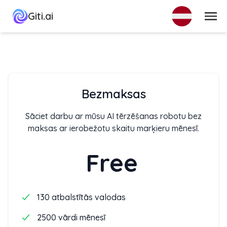
Izvēlne
Giti.ai
Bezmaksas
Sāciet darbu ar mūsu AI tērzēšanas robotu bez
maksas ar ierobežotu skaitu marķieru mēnesī.
Free
130 atbalstītās valodas
2500 vārdi mēnesī