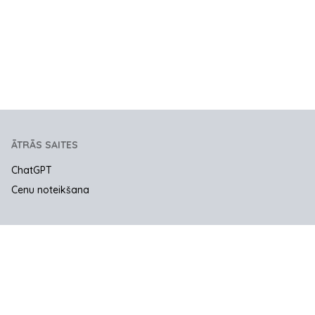
ĀTRĀS SAITES
ChatGPT
Cenu noteikšana
UZŅĒMUMS
Sazinies ar mums
JURIDISKĀ INFORMĀCIJA UN PRIVĀTUMS