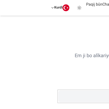
Paqij bûn
Ch
Kurdî
Em ji bo alîkari