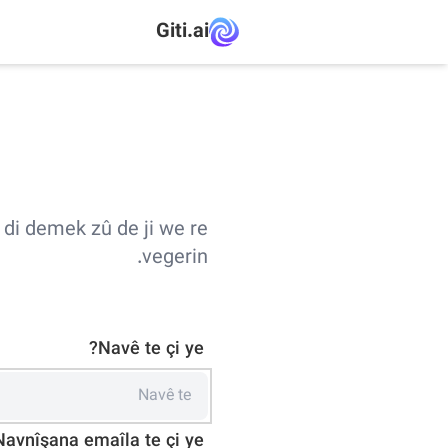
Giti.ai
ê di demek zû de ji we re
vegerin.
Navê te çi ye?
Navnîşana emaîla te çi ye?