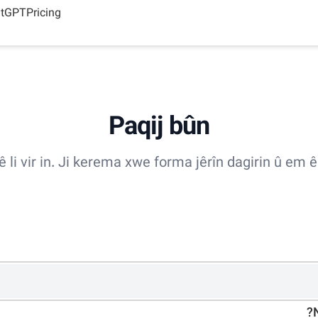
atGPT
Pricing
Paqij bûn
yê li vir in. Ji kerema xwe forma jêrîn dagirin û em 