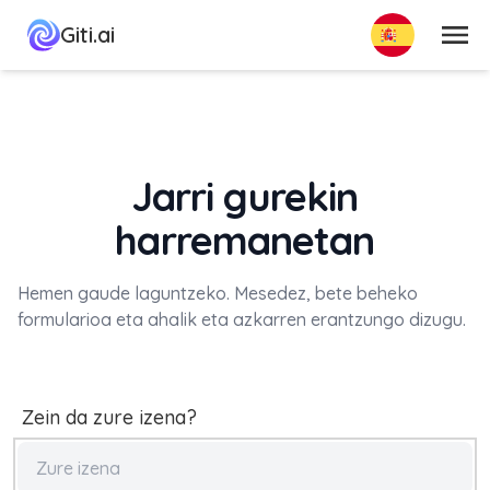
Menua
Giti.ai
Jarri gurekin
harremanetan
Hemen gaude laguntzeko. Mesedez, bete beheko
formularioa eta ahalik eta azkarren erantzungo dizugu.
Zein da zure izena?