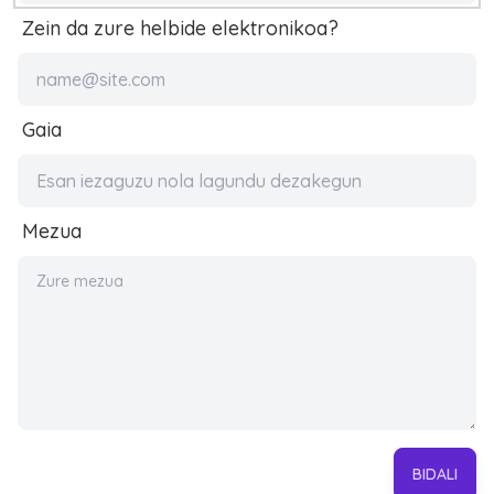
Zein da zure helbide elektronikoa?
Gaia
Mezua
BIDALI